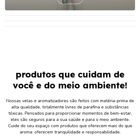
frasco, logo após o aroma será liberado no ar. Antes de
ver mais
ver mais
reacender a vela, apare o pavio deixando-o com
saiba mais
aproximadamente 5 mm, isso ajuda a manter a chama controlada,
reduz a liberação de fumaça preta e mantém o bom desempenho
da vela. Não deixe acesa por mais de 4 horas consecutivas. Use
sobre uma superfície resistente ao calor e longe de correntes de
ar. Não deixe a vela sem supervisão.
Cuidados
produtos que cuidam de
Não deixe a vela acesa sem supervisão.
Mantenha fora do alcance de crianças, animais de estimação
você e do meio ambiente!
e objetos inflamáveis.
Queime a vela em uma superfície rígida e não inflamável.
Nossas velas e aromatizadores são feitos com matéria-prima de
alta qualidade, totalmente livres de parafina e substâncias
Não toque na cera e no recipiente enquanto estiver acesa.
tóxicas. Pensados para proporcionar momentos de bem-estar,
Manter fora de alcance de luz solar, a cera pode ter
eles são seguros para a sua saúde e para o meio ambiente.
alterações de cor em contato com a mesma.
Cuide do seu espaço com produtos que oferecem mais do que
aroma: oferecem tranquilidade e responsabilidade.
Descartar quando restar 0,5 cm de cera no frasco.