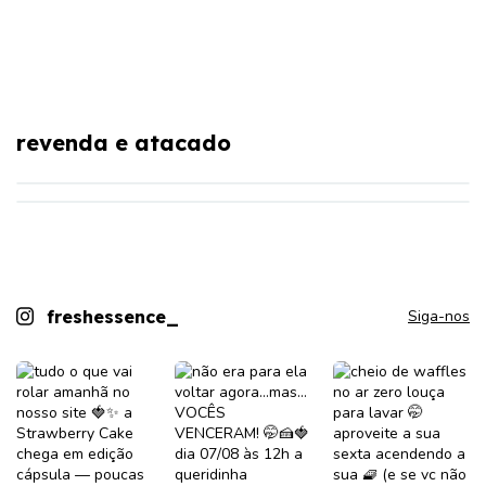
você é lojista?
leve a experiência Fresh para a sua loja!
faça seu cadastro
revenda e atacado
saiba mais
clique aqui
freshessence_
Siga-nos