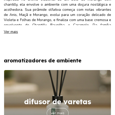
chantilly, ela envolve o ambiente com uma doçura nostálgica e
acolhedora. Sua pirâmide olfativa começa com notas vibrantes
de Anis, Maçã e Morango, evolui para um coração delicado de
Violeta e Folhas de Morango, e finaliza com uma base cremosa e
envolvente de Chantilly, Baunilha e Caramelo. Da família
olfativa
gourmand
, é perfeita para quem ama fragrâncias doces,
Ver mais
festivas e cheias de personalidade.
Intensidade:
4/5
Composição:
Blend de ceras 100% vegetais (palma e coco),
aromatizadores de ambiente
essência premium e pavio de algodão.
Volume líquido:
170g
Frasco de vidro rosa reutilizável e tampa de alumínio
vermelha
difusor de varetas
Modo de usar
home spray
essência concentrada
Acenda e aguarde a cera derretida atingir toda a borda do
difusor elétrico
ver mais