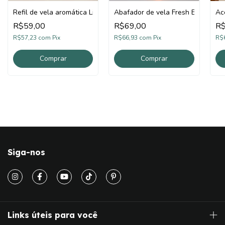
ssence
Refil de vela aromática Limão e Verbena
Abafador de vela Fresh Essence
Ac
R$59,00
R$69,00
R$
R$57,23
com
Pix
R$66,93
com
Pix
R$
Siga-nos
Links úteis para você