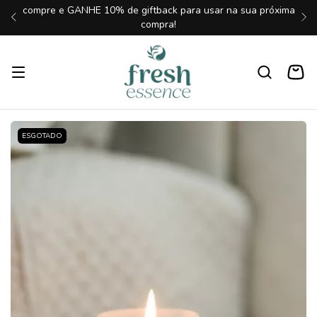
compre e GANHE 10% de giftback para usar na sua próxima
compra!
ESGOTADO