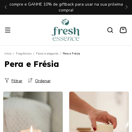
compre e GANHE 10% de giftback para usar na sua próxima
compra!
Início
/
Fragrâncias
/
Floral e elegante
/
Pera e Frésia
Pera e Frésia
Filtrar
Ordenar