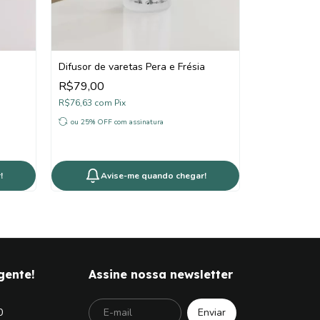
Difusor de varetas Pera e Frésia
R$79,00
R$76,63
com
Pix
ou 25% OFF
com assinatura
!
Avise-me quando chegar!
gente!
Assine nossa newsletter
0