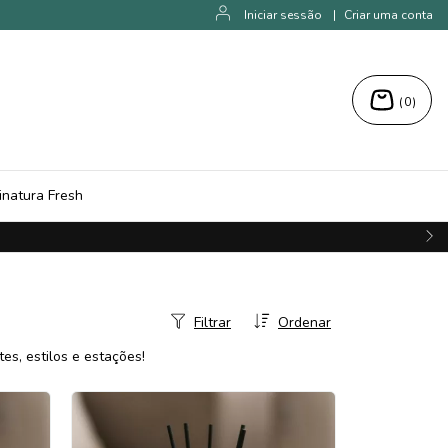
Iniciar sessão
|
Criar uma conta
(
0
)
inatura Fresh
Filtrar
Ordenar
s, estilos e estações!