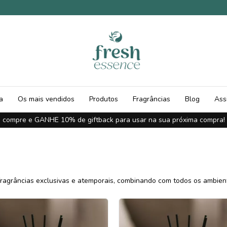
a
Os mais vendidos
Produtos
Fragrâncias
Blog
Ass
compre e GANHE 10% de giftback para usar na sua próxima compra!
agrâncias exclusivas e atemporais, combinando com todos os ambiente