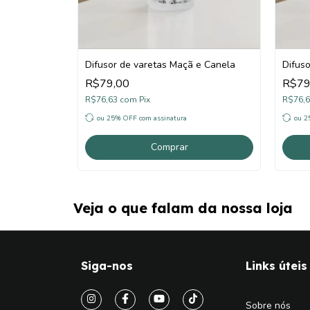
Difusor de varetas Maçã e Canela
Difus
R$79,00
R$79
R$76,63
com
Pix
R$76,
ou 25% OFF
com assinatura
ou 
Comprar
Veja o que falam da nossa loja
Siga-nos
Links útei
Sobre nós