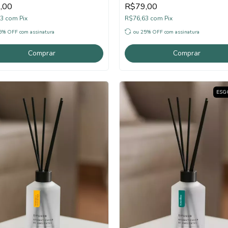
,00
R$79,00
63
com
Pix
R$76,63
com
Pix
25% OFF
com assinatura
ou 25% OFF
com assinatura
Comprar
Comprar
ESG