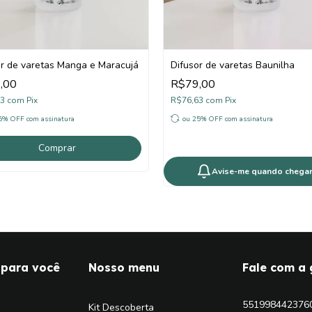
or de varetas Manga e Maracujá
Difusor de varetas Baunilha
,00
R$79,00
63
com
Pix
R$76,63
com
Pix
25% OFF
com assinatura
ou 25% OFF
com assinatura
Comprar
Avise-me quando chegar
s para você
Nosso menu
Fale com a 
551998442376
Kit Descoberta