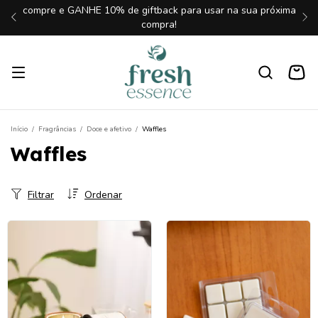
compre e GANHE 10% de giftback para usar na sua próxima
compra!
Início
/
Fragrâncias
/
Doce e afetivo
/
Waffles
Waffles
Filtrar
Ordenar