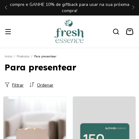
compre e GANHE 10% de giftback para usar na sua próxima
compra!
Início
/
Produtos
/
Para presentear
Para presentear
Filtrar
Ordenar