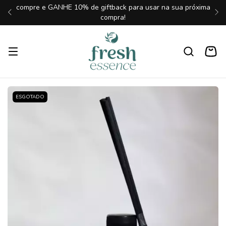
compre e GANHE 10% de giftback para usar na sua próxima
compra!
ESGOTADO