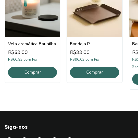
Vela aromática Baunilha
Bandeja P
Ba
R$69,00
R$99,00
R$
R$66,93
com
Pix
R$96,03
com
Pix
R$
3
x
Comprar
Siga-nos